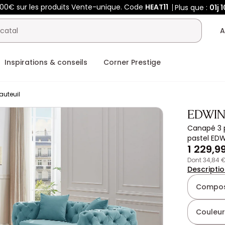
400€ sur les produits Vente-unique. Code
HEAT11
Plus que :
01j
1
A
Inspirations & conseils
Corner Prestige
auteuil
EDWI
Canapé 3 p
pastel ED
1 229,9
dont 34,84 
Descripti
Composi
Couleur