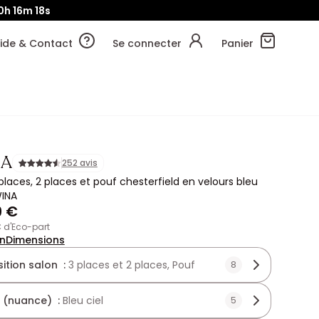
0h
16m
17s
ide & Contact
Se connecter
Panier
NA
252 avis
laces, 2 places et pouf chesterfield en velours bleu
WINA
9 €
€ d'Eco-part
on
Dimensions
tion salon :
3 places et 2 places, Pouf
8
 (nuance) :
Bleu ciel
5