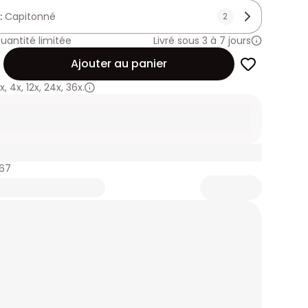
 :
Capitonné
2
uantité limitée
Livré sous 3 à 7 jours
Ajouter au panier
x
,
4x
,
12x
,
24x
,
36x.
967