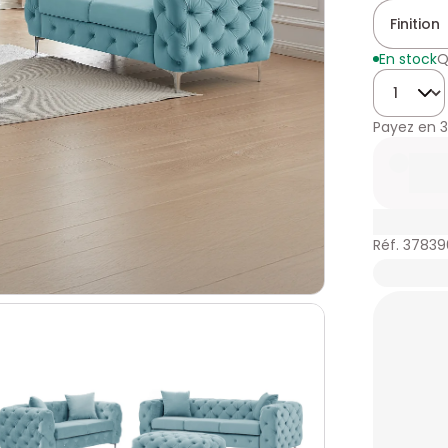
Finition
En stock
Q
Quantité
Payez en
3
Réf. 3783