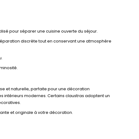
ilisé pour séparer une cuisine ouverte du séjour.
e séparation discrète tout en conservant une atmosphère
u.
minosité.
 et naturelle, parfaite pour une décoration
es intérieurs modernes. Certains claustras adoptent un
écoratives.
ante et originale à votre décoration.