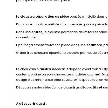
participe à l’ambiance de la pièce.
Le
claustra séparation de pièce
peut être installé dans
Dans un
salon
, il permet de structurer une grande pièce t
Dans une
entrée
, le claustra permet de délimiter l’espac
accueillante.
Il peut également trouver sa place dans une
chambre
, p
Grâce à sa structure ajourée, le claustra permet de sépar
Le choix d’un
claustra décoratif
dépend avant tout du styl
contemporaine ou scandinave. Les modèles aux
motifs 
design plus minimaliste pour structurer l’espace tout en re
Découvrez notre sélection de
claustras décoratifs et de
À découvrir aussi :