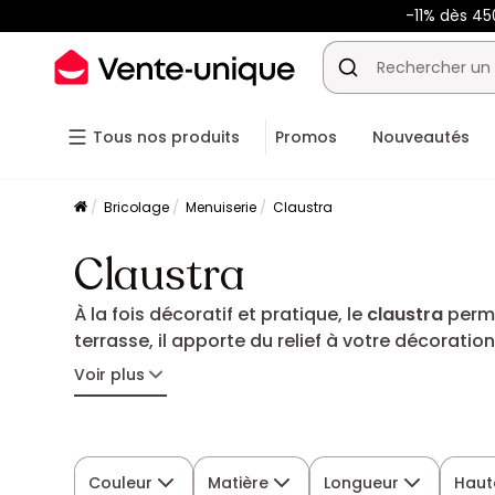
-11% dès 45
Tous nos produits
Promos
Nouveautés
Bricolage
Menuiserie
Claustra
Claustra
À la fois décoratif et pratique, le
claustra
perme
terrasse, il apporte du relief à votre décorat
trouvez le claustra idéal pour structurer votre i
Voir plus
Couleur
Matière
Longueur
Haut