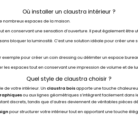
Où installer un claustra intérieur ?
 de nombreux espaces de la maison.
out en conservant une sensation d’ouverture. Il peut également être ut
e sans bloquer la luminosité. C’est une solution idéale pour créer un
ar exemple pour créer un coin dressing ou délimiter un espace burea
er les espaces tout en conservant une impression de volume et de lu
Quel style de claustra choisir ?
e de votre intérieur. Un
claustra bois
apporte une touche chaleureuse
graphiques
ou aux lignes géométriques s’intègrent facilement dans l
stant discrets, tandis que d’autres deviennent de véritables pièces d
sign
pour structurer votre intérieur tout en apportant une touche élég