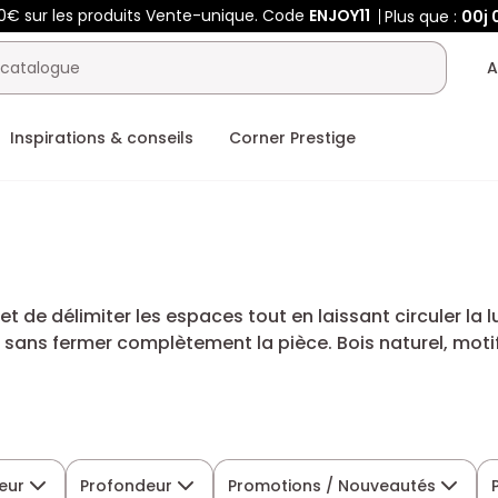
0€ sur les produits Vente-unique. Code
ENJOY11
Plus que :
00j
A
Inspirations & conseils
Corner Prestige
t de délimiter les espaces tout en laissant circuler la 
ion sans fermer complètement la pièce. Bois naturel, mo
ntérieur avec style.
eur
Profondeur
Promotions / Nouveautés