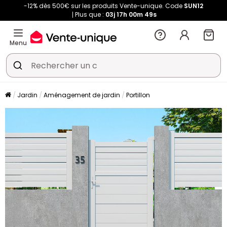
-12% dès 500€ sur les produits Vente-unique. Code
SUN12
Plus que :
03j
17h
00m
49s
Menu
Jardin
Aménagement de jardin
Portillon