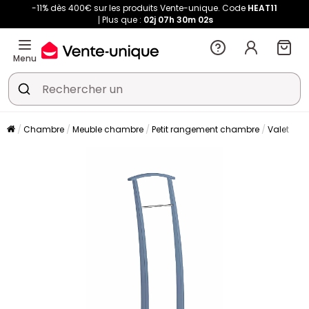
-11% dès 400€ sur les produits Vente-unique. Code
HEAT11
Plus que :
02j
07h
30m
01s
Menu
Chambre
Meuble chambre
Petit rangement chambre
Valet