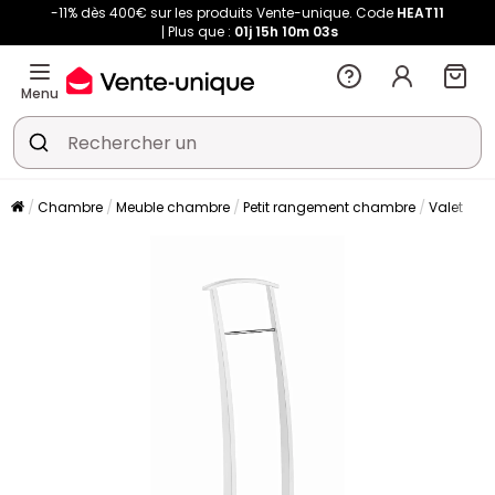
-11% dès 400€ sur les produits Vente-unique. Code
HEAT11
Plus que :
01j
15h
10m
02s
Menu
Chambre
Meuble chambre
Petit rangement chambre
Valet