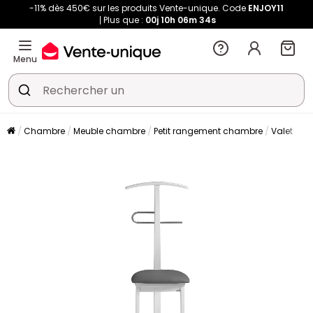
-11% dès 450€ sur les produits Vente-unique. Code
ENJOY11
Plus que :
00j
10h
06m
33s
Menu
Chambre
Meuble chambre
Petit rangement chambre
Valet