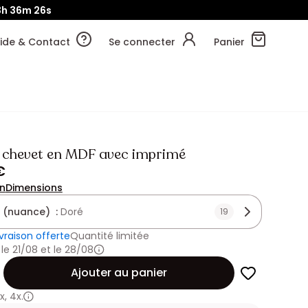
3h
36m
24s
ide & Contact
Se connecter
Panier
e chevet en MDF avec imprimé
€
on
Dimensions
 (nuance) :
Doré
19
ivraison offerte
Quantité limitée
 le 21/08 et le 28/08
Ajouter au panier
x
,
4x.