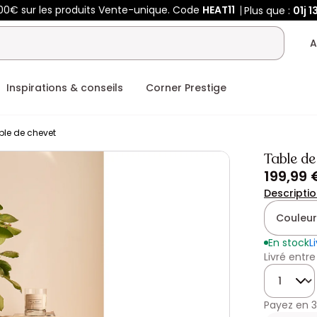
00€ sur les produits Vente-unique. Code
HEAT11
Plus que :
01j
1
A
Inspirations & conseils
Corner Prestige
ble de chevet
Table d
199,99 
Descripti
Couleur
En stock
L
Livré entre
Quantité
Payez en
3