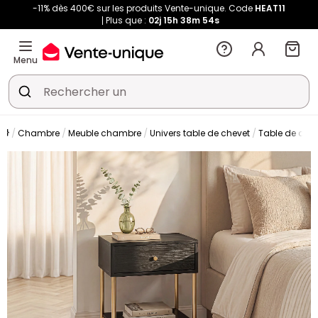
-11% dès 400€ sur les produits Vente-unique. Code
HEAT11
Plus que :
02j
15h
38m
54s
Menu
Chambre
Meuble chambre
Univers table de chevet
Table de che