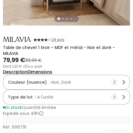
MILAVIA
29 avis
Table de chevet 1 tiroir - MDF et métal - Noir et doré -
MILAVIA
79,99 €
89,99 €
dont 1,33 € d'Eco-part
Description
Dimensions
Couleur (nuance) :
Noir, Doré
2
Type de lot :
A l'unité
2
En stock
Quantité limitée
Expédié sous 48h
Réf. 699791