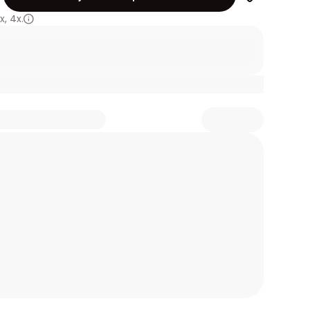
x
,
4x.