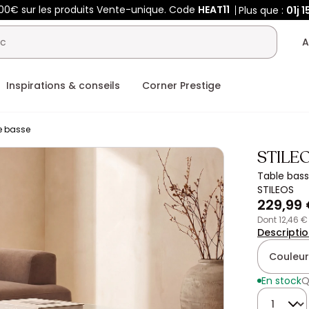
400€ sur les produits Vente-unique. Code
HEAT11
Plus que :
01j
1
A
Inspirations & conseils
Corner Prestige
e basse
STILE
Table bass
STILEOS
229,99
dont 12,46 
Descripti
Couleur
En stock
Q
Quantité