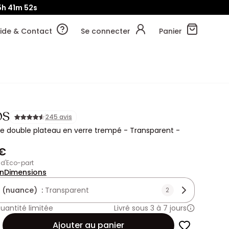
5h
41m
51s
ide & Contact
Se connecter
Panier
OS
245 avis
e double plateau en verre trempé - Transparent -
 €
€ d'Eco-part
on
Dimensions
 (nuance) :
Transparent
2
uantité limitée
Livré sous 3 à 7 jours
Ajouter au panier