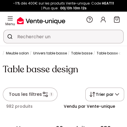
-11% dès 400€ sur les produits Vente-unique. Code
HEAT11
Plus que :
00j
13h
10m
12s
Menu
e
Meuble salon
Univers table basse
Table basse
Table basse des
Table basse design
Tous les filtres
Trier par
1
982 produits
Vendu par Vente-unique