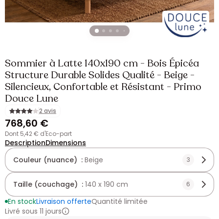
Sommier à Latte 140x190 cm - Bois Épicéa
Structure Durable Solides Qualité - Beige -
Silencieux, Confortable et Résistant - Primo
Douce Lune
2 avis
768,60 €
dont 5,42 € d'Eco-part
Description
Dimensions
Couleur (nuance) :
Beige
3
Taille (couchage) :
140 x 190 cm
6
En stock
Livraison offerte
Quantité limitée
Livré sous 11 jours