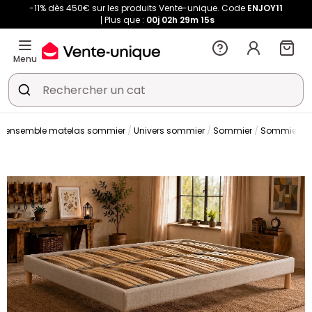
-11% dès 450€ sur les produits Vente-unique. Code
ENJOY11
Plus que :
00j
02h
29m
14s
Menu
t ensemble matelas sommier
Univers sommier
Sommier
Sommier à l