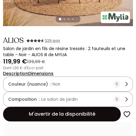
ALIOS
329 avis
Salon de jardin en fils de résine tressés : 2 fauteuils et une
table - Noir - ALIOS III de MYLIA
119,99 €
139,99 €
dont 1,36 € d'Eco-part
Description
Dimensions
Couleur (nuance) :
Noir
5
Composition :
Le salon de jardin
5
M'avertir de la disponibilité