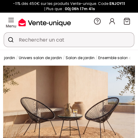
-11% dès 450€ sur les produits Vente-unique. Code
ENJOY11
Plus que :
00j
06h
17m
41s
Menu
de jardin
Univers salon de jardin
Salon de jardin
Ensemble salon de j