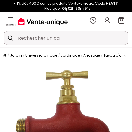
-11% dès 400€ sur les produits Vente-unique. Code
HEAT11
Plus que :
01j
02h
53m
50s
Menu
Jardin
Univers jardinage
Jardinage
Arrosage
Tuyau d'arrosa