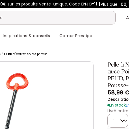
50€ sur les produits Vente-unique. Code
ENJOY11
Plus que :
00j
A
Inspirations & conseils
Corner Prestige
e
Outil d'entretien de jardin
Pelle à 
avec Po
PEHD, P
Pousse-
58,99 
Descripti
En stock
L
Livré entre
Quantité