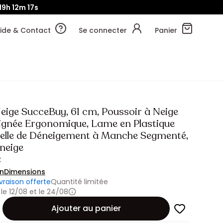
19h
12m
17s
ide & Contact
Se connecter
Panier
Neige SucceBuy, 61 cm, Poussoir à Neige
ignée Ergonomique, Lame en Plastique
elle de Déneigement à Manche Segmenté,
neige
€
on
Dimensions
ivraison offerte
Quantité limitée
 le 12/08 et le 24/08
Ajouter au panier