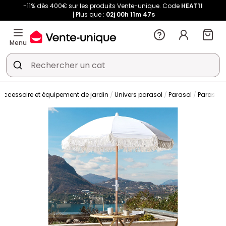
-11% dès 400€ sur les produits Vente-unique. Code
HEAT11
Plus que :
02j
00h
11m
46s
Menu
Accessoire et équipement de jardin
Univers parasol
Parasol
Parasol d