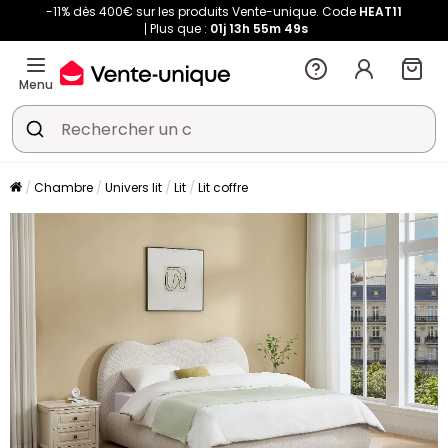
-11% dès 400€ sur les produits Vente-unique. Code
HEAT11
Plus que :
01j
13h
55m
48s
Menu
Chambre
Univers lit
Lit
Lit coffre