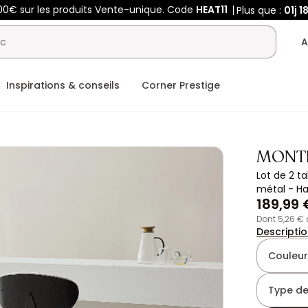
00€ sur les produits Vente-unique. Code
HEAT11
Plus que :
01j
1
A
Inspirations & conseils
Corner Prestige
MONT
Lot de 2 t
métal - Ha
189,99 
dont 5,26 €
Descripti
Couleur
Type de