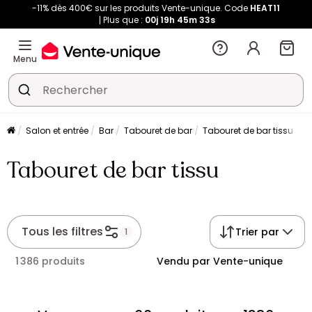
-11% dès 400€ sur les produits Vente-unique. Code
HEAT11
Plus que :
00j
19h
45m
33s
Menu
Salon et entrée
Bar
Tabouret de bar
Tabouret de bar tissu
Tabouret de bar tissu
Tous les filtres
Trier par
1
1 386 produits
Vendu par Vente-unique