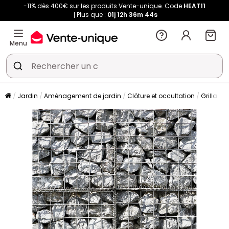
-11% dès 400€ sur les produits Vente-unique. Code
HEAT11
Plus que :
01j
12h
36m
44s
Menu
Jardin
Aménagement de jardin
Clôture et occultation
Grillage