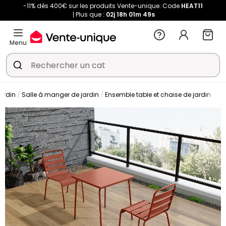
-11% dès 400€ sur les produits Vente-unique. Code
HEAT11
Plus que :
02j
18h
01m
49s
Menu
jardin
Salle à manger de jardin
Ensemble table et chaise de jardin