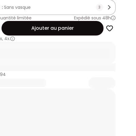
 :
Sans vasque
3
uantité limitée
Expédié sous 48h
Ajouter au panier
x
,
4x.
794