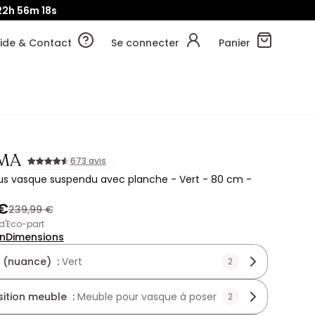
22h
56m
16s
ide & Contact
Se connecter
Panier
MA
673 avis
us vasque suspendu avec planche - Vert - 80 cm -
 €
239,99 €
 d'Eco-part
on
Dimensions
 (nuance) :
Vert
2
ition meuble :
Meuble pour vasque à poser
2