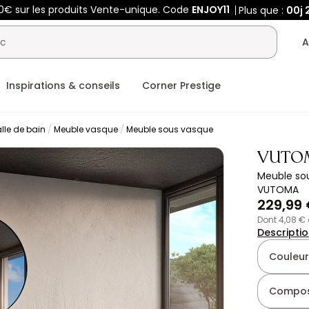
0€ sur les produits Vente-unique. Code
ENJOY11
Plus que :
00j
A
Inspirations & conseils
Corner Prestige
lle de bain
Meuble vasque
Meuble sous vasque
VUTO
Meuble so
VUTOMA
229,99
dont 4,08 €
Descripti
Couleur
Compos