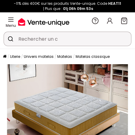
-11% dès 400€ sur les produits Vente-unique. Code
HEAT11
Plus que :
01j
06h
09m
53s
Menu
Literie
Univers matelas
Matelas
Matelas classique