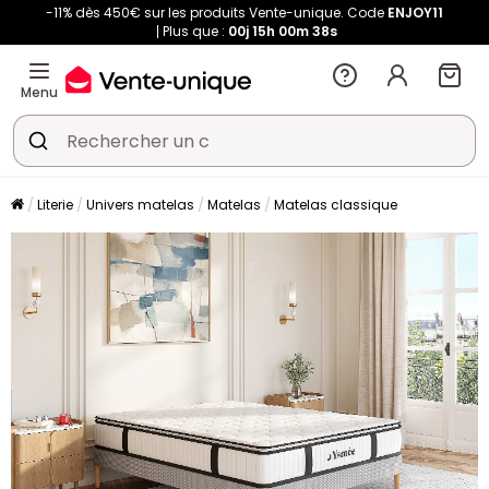
-11% dès 450€ sur les produits Vente-unique. Code
ENJOY11
Plus que :
00j
15h
00m
38s
Menu
Literie
Univers matelas
Matelas
Matelas classique