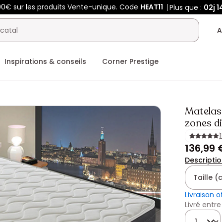
00€ sur les produits Vente-unique. Code
HEAT11
Plus que :
02j
1
A
Inspirations & conseils
Corner Prestige
Matelas
zones d
136,99 
Descripti
Taille 
Livraison o
Livré entre
Quantité