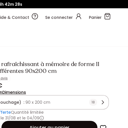
4h
42m
26s
ide & Contact
Se connecter
Panier
 rafraîchissant à mémoire de forme 11
ifférentes 90x200 cm
1 avis
€
on
Dimensions
(couchage) :
90 x 200 cm
18
fferte
Quantité limitée
 le 31/08 et le 04/09
Ajouter au panier