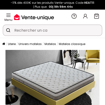
-11% dès 400€ sur les produits Vente-unique. Code
HEAT11
Plus que :
00j
18h
56m
44s
Menu
Literie
Univers matelas
Matelas
Matelas classique