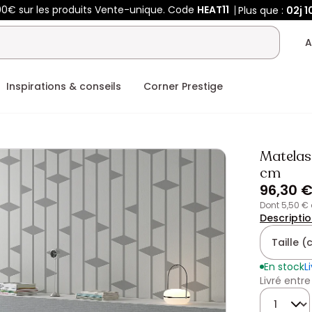
00€ sur les produits Vente-unique. Code
HEAT11
Plus que :
02j
1
A
Inspirations & conseils
Corner Prestige
Matela
cm
96,30 
dont 5,50 €
Descripti
Taille 
En stock
L
Livré entre
Quantité