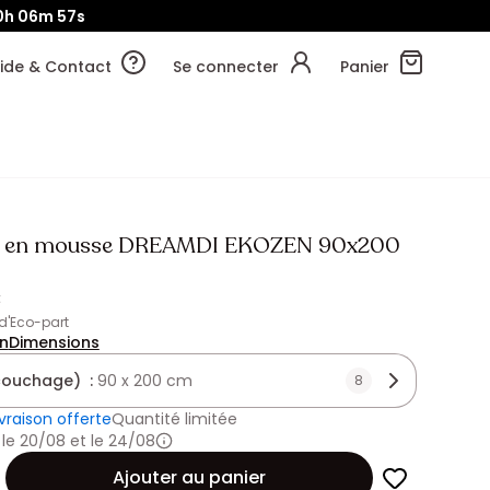
0h
06m
54s
ide & Contact
Se connecter
Panier
s en mousse DREAMDI EKOZEN 90x200
€
 d'Eco-part
on
Dimensions
(couchage) :
90 x 200 cm
8
ivraison offerte
Quantité limitée
 le 20/08 et le 24/08
Ajouter au panier