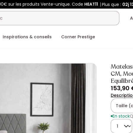
00€ sur les produits Vente-unique. Code
HEAT11
Plus que :
02j
1
A
Inspirations & conseils
Corner Prestige
Matelas
CM, Mou
Equilibr
153,90 
Descripti
Taille 
En stock
Q
Quantité