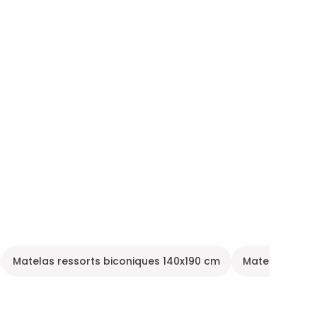
Matelas ressorts biconiques 140x190 cm
Matelas 140x2