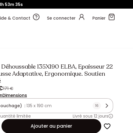
3h
53m
33s
ide & Contact
Se connecter
Panier
 Déhoussable 135X190 ELBA, Epaisseur 22
sse Adaptative, Ergonomique. Soutien
é
€
171 €
on
Dimensions
(couchage) :
135 x 190 cm
16
uantité limitée
Livré sous 12 jours
Ajouter au panier