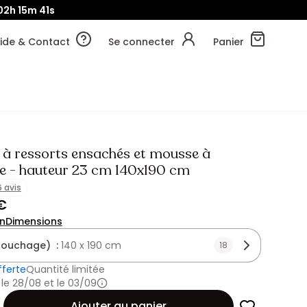
02h
15m
39s
ide & Contact
Se connecter
Panier
 à ressorts ensachés et mousse à
 - hauteur 23 cm 140x190 cm
6 avis
€
on
Dimensions
(couchage) :
140 x 190 cm
18
fferte
Quantité limitée
 le 28/08 et le 03/09
Ajouter au panier