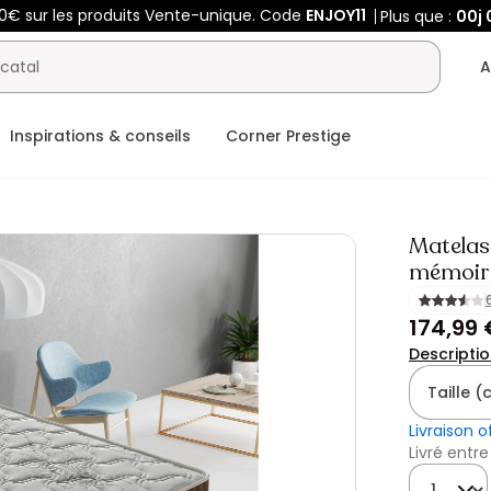
0€ sur les produits Vente-unique. Code
ENJOY11
Plus que :
00j
A
Inspirations & conseils
Corner Prestige
Matelas
mémoire
174,99 
Descripti
Taille 
Livraison o
Livré entre
Quantité