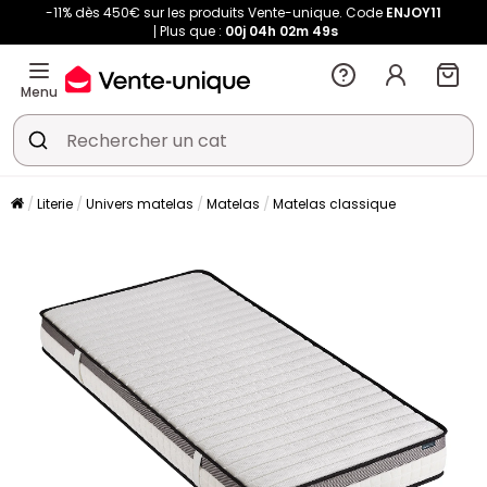
-11% dès 450€ sur les produits Vente-unique. Code
ENJOY11
Plus que :
00j
04h
02m
49s
Menu
Literie
Univers matelas
Matelas
Matelas classique