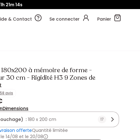
11h
21m
13s
ide & Contact
Se connecter
Panier
 180x200 à mémoire de forme -
ur 30 cm - Rigidité H3 9 Zones de
t
158 avis
€
on
Dimensions
(couchage) :
180 x 200 cm
17
ivraison offerte
Quantité limitée
 le 14/08 et le 20/08