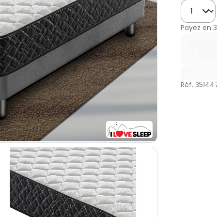
Quantité
Payez en
3
Réf. 35144