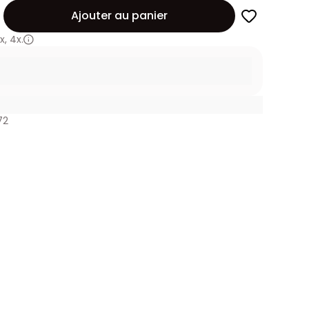
Ajouter au panier
x
,
4x.
72