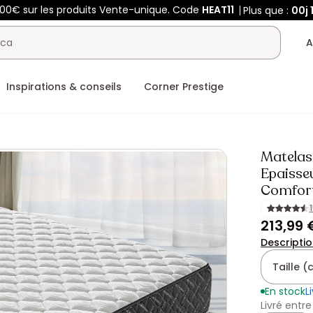
400€ sur les produits Vente-unique. Code
HEAT11
Plus que :
00j
A
Inspirations & conseils
Corner Prestige
Matelas
Epaisse
Comfor
213,99 
Descripti
Taille 
En stock
L
Livré entre