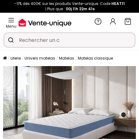
-11% dès 400€ sur les produits Vente-unique. Code
HEAT11
Plus que :
00j
11h
22m
41s
Menu
Literie
Univers matelas
Matelas
Matelas classique