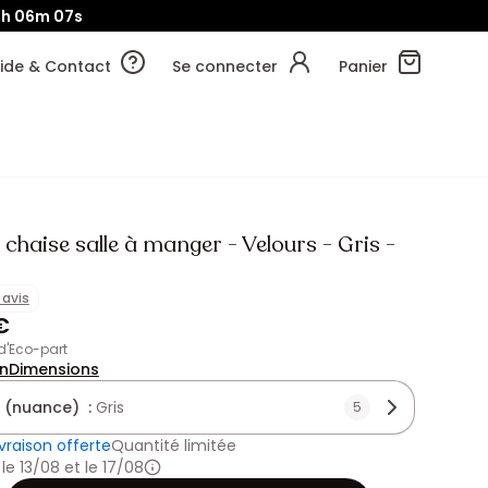
1h
06m
04s
ide & Contact
Se connecter
Panier
 chaise salle à manger - Velours - Gris -
1 avis
€
 d'Eco-part
on
Dimensions
 (nuance) :
Gris
5
ivraison offerte
Quantité limitée
 le 13/08 et le 17/08