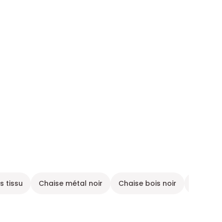
s tissu
Chaise métal noir
Chaise bois noir
Meuble 