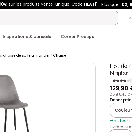
00€ sur les produits Vente-unique. Code
HEAT11
Plus que :
02j
1
A
Inspirations & conseils
Corner Prestige
rs chaise de salle à manger
Chaise
Lot de 4
Napier
129,90 
dont 5,42 €
Descripti
Couleur
En stock
L
Livré entre