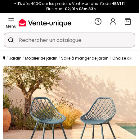
-11% dès 400€ sur les produits Vente-unique. Code
HEAT11
Plus que :
02j
01h
03m
31s
Menu
Jardin
Mobilier de jardin
Salle à manger de jardin
Chaise de jar