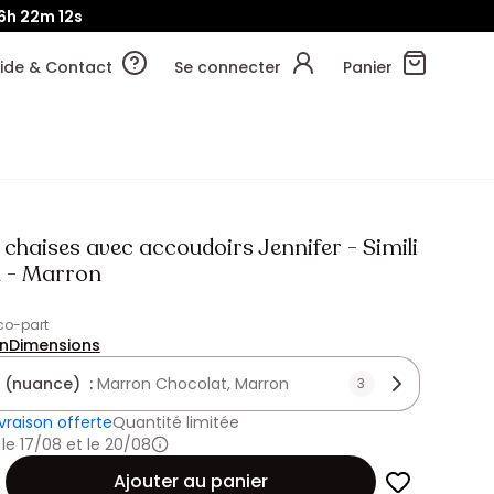
6h
22m
10s
ide & Contact
Se connecter
Panier
 chaises avec accoudoirs Jennifer - Simili
l - Marron
Eco-part
on
Dimensions
 (nuance) :
Marron Chocolat, Marron
3
ivraison offerte
Quantité limitée
 le 17/08 et le 20/08
Ajouter au panier