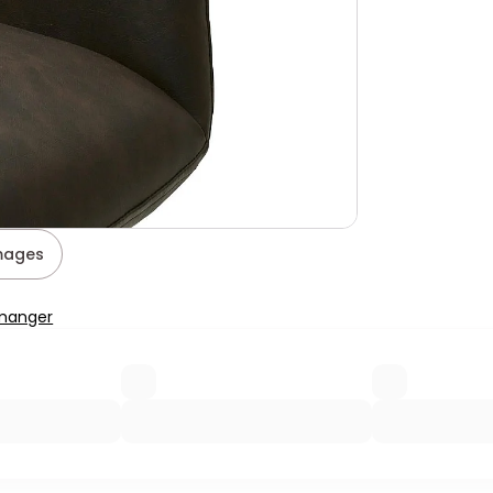
images
 manger