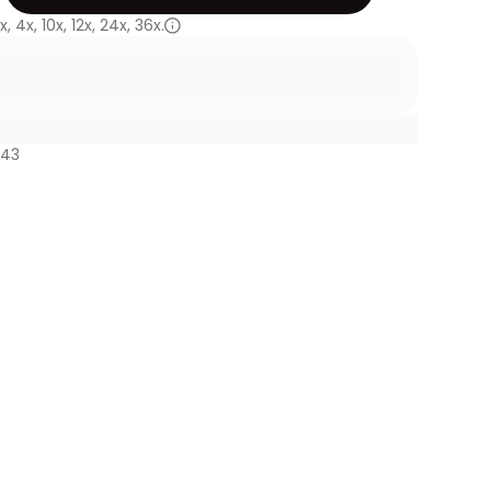
x
,
4x
,
10x
,
12x
,
24x
,
36x.
443