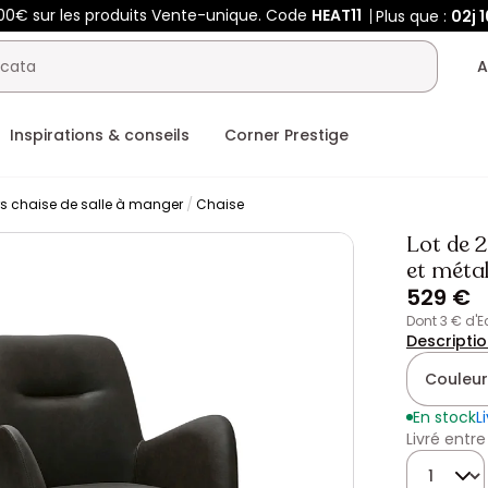
00€ sur les produits Vente-unique. Code
HEAT11
Plus que :
02j
1
A
Inspirations & conseils
Corner Prestige
rs chaise de salle à manger
Chaise
Lot de 2
et méta
529 €
dont 3 € d'
Descripti
Couleur
En stock
L
Livré entre
Quantité