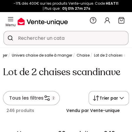
-11% dès 400€ sur les produits Vente-unique. Code
HEAT11
Plus que :
01j
01h
27m
27s
Menu
nger
Univers chaise de salle à manger
Chaise
Lot de 2 chaises sc
Lot de 2 chaises scandinave
Tous les filtres
Trier par
2
246 produits
Vendu par Vente-unique