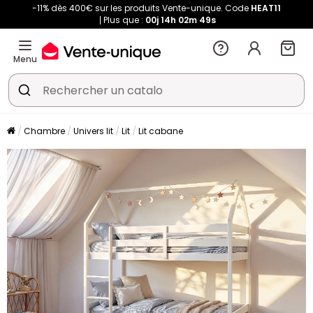
-11% dès 400€ sur les produits Vente-unique. Code
HEAT11
Plus que :
00j
14h
02m
48s
Menu
Chambre
Univers lit
Lit
Lit cabane