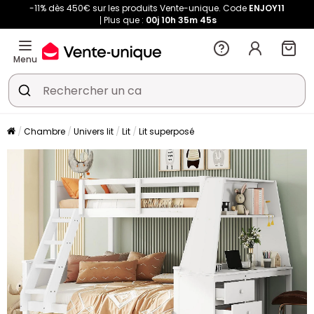
-11% dès 450€ sur les produits Vente-unique. Code
ENJOY11
Plus que :
00j
10h
35m
44s
Menu
Chambre
Univers lit
Lit
Lit superposé