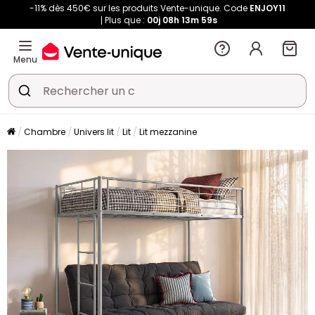
-11% dès 450€ sur les produits Vente-unique. Code
ENJOY11
Plus que :
00j
08h
13m
59s
Menu
Chambre
Univers lit
Lit
Lit mezzanine