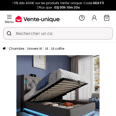
-11% dès 400€ sur les produits Vente-unique. Code
HEAT11
Plus que :
02j
00h
10m
32s
Menu
Chambre
Univers lit
Lit
Lit coffre