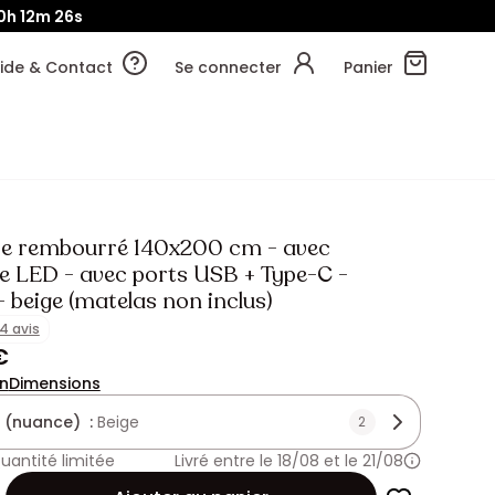
0h
12m
24s
ide & Contact
Se connecter
Panier
fre rembourré 140x200 cm - avec
ge LED - avec ports USB + Type-C -
- beige (matelas non inclus)
14 avis
€
on
Dimensions
 (nuance) :
Beige
2
uantité limitée
Livré entre le 18/08 et le 21/08