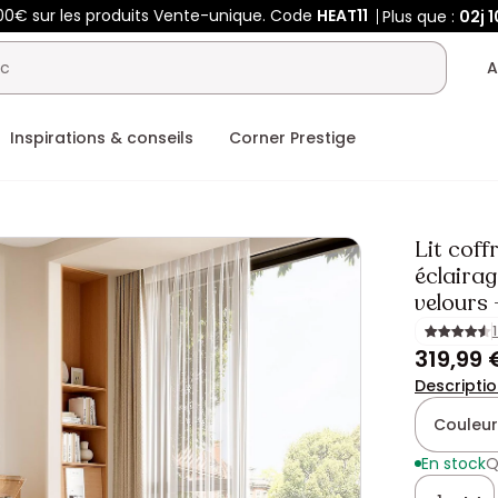
00€ sur les produits Vente-unique. Code
HEAT11
Plus que :
02j
1
A
Inspirations & conseils
Corner Prestige
Lit cof
éclaira
velours 
319,99 
Descripti
Couleur
En stock
Q
Quantité