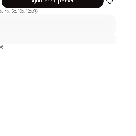
Ajouter au panier
x
,
4x
,
5x
,
10x
,
12x.
36