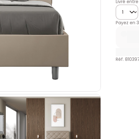
Livré entre
Quantité
Payez en
3
Réf. 81039