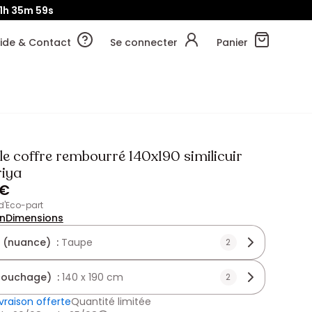
1h
35m
57s
ide & Contact
Se connecter
Panier
le coffre rembourré 140x190 similicuir
riya
 €
 d'Eco-part
on
Dimensions
 (nuance) :
Taupe
2
(couchage) :
140 x 190 cm
2
ivraison offerte
Quantité limitée