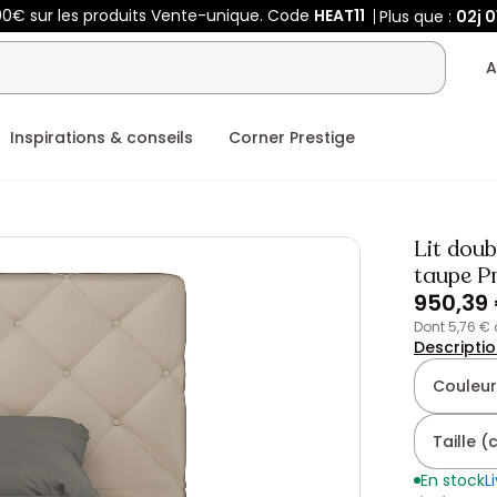
00€ sur les produits Vente-unique. Code
HEAT11
Plus que :
02j
0
A
Inspirations & conseils
Corner Prestige
Lit doub
taupe P
950,39
dont 5,76 €
Descripti
Couleur
Taille 
En stock
L