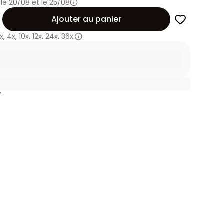
 le 20/08 et le 25/08
Ajouter au panier
x
,
4x
,
10x
,
12x
,
24x
,
36x.
7