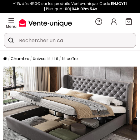
-11% dès 450€ sur les produits Vente-unique. Code
ENJOY11
Plus que :
00j
04h
02m
54s
Menu
Chambre
Univers lit
Lit
Lit coffre