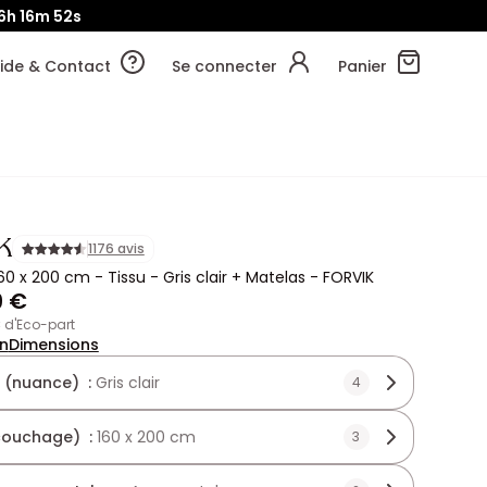
6h
16m
50s
ide & Contact
Se connecter
Panier
K
1176 avis
160 x 200 cm - Tissu - Gris clair + Matelas - FORVIK
9 €
€ d'Eco-part
on
Dimensions
 (nuance) :
Gris clair
4
(couchage) :
160 x 200 cm
3