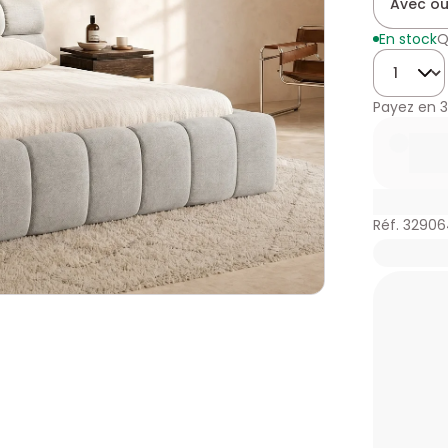
Avec ou
En stock
Q
Quantité
Payez en
3
Réf. 32906