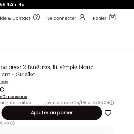
16h
42m
14s
ide & Contact
Se connecter
Panier
ne avec 2 fenêtres, lit simple blanc
 cm - Sweiko
1 avis
 €
on
Dimensions
uantité limitée
Livré entre le 25/08 et le 31/08
Ajouter au panier
x
,
4x.