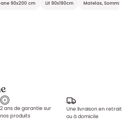
abane 90x200 cm
Lit 90x190cm
Matelas, Sommier, Lit él
ne
2 ans de garantie sur
Une livraison en retrait
nos produits
ou à domicile