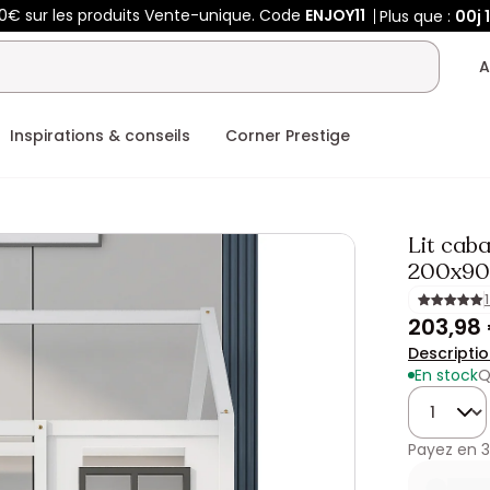
50€ sur les produits Vente-unique. Code
ENJOY11
Plus que :
00j
A
Inspirations & conseils
Corner Prestige
Lit caba
200x90
203,98
Descripti
En stock
Q
Quantité
Payez en
3