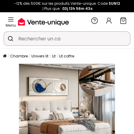
-12% dès 500€ sur les produits Vente-unique. Code
SUN12
Plus que :
03j
13h
56m
43s
Menu
Chambre
Univers lit
Lit
Lit coffre