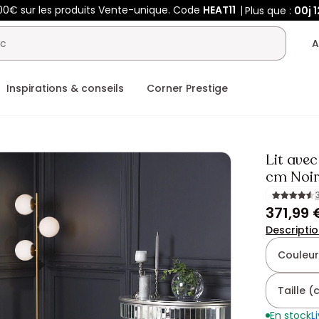
00€ sur les produits Vente-unique. Code
HEAT11
Plus que :
00j
1
A
Inspirations & conseils
Corner Prestige
Lit ave
cm Noi
371,99 
Descripti
Couleur
Taille 
En stock
L