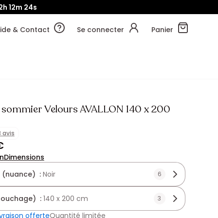
2h
12m
22s
ide & Contact
Se connecter
Panier
c sommier Velours AVALLON 140 x 200
r
3 avis
€
on
Dimensions
 (nuance) :
Noir
6
(couchage) :
140 x 200 cm
3
ivraison offerte
Quantité limitée