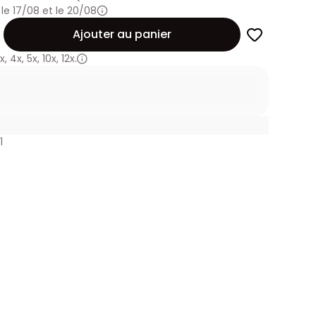
 le 17/08 et le 20/08
Ajouter au panier
x
,
4x
,
5x
,
10x
,
12x.
1