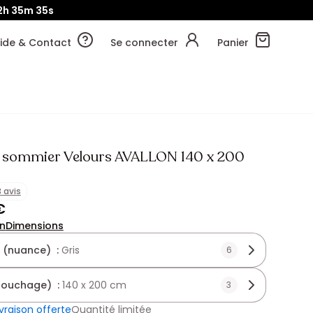
2h
35m
33s
ide & Contact
Se connecter
Panier
c sommier Velours AVALLON 140 x 200
3 avis
€
on
Dimensions
 (nuance) :
Gris
6
(couchage) :
140 x 200 cm
3
ivraison offerte
Quantité limitée