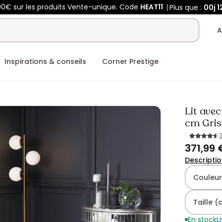
00€ sur les produits Vente-unique. Code
HEAT11
Plus que :
00j
1
A
Inspirations & conseils
Corner Prestige
Lit ave
cm Gris
371,99 
Descripti
Couleur
Taille 
En stock
L