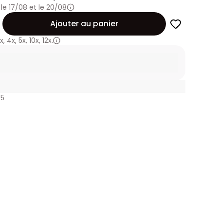
 le 17/08 et le 20/08
Ajouter au panier
x
,
4x
,
5x
,
10x
,
12x.
75