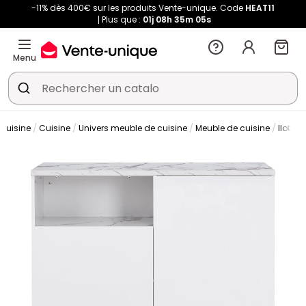
-11% dès 400€ sur les produits Vente-unique. Code
HEAT11
Plus que :
01j
08h
35m
04s
Menu
 cuisine
Cuisine
Univers meuble de cuisine
Meuble de cuisine
Ilot ce