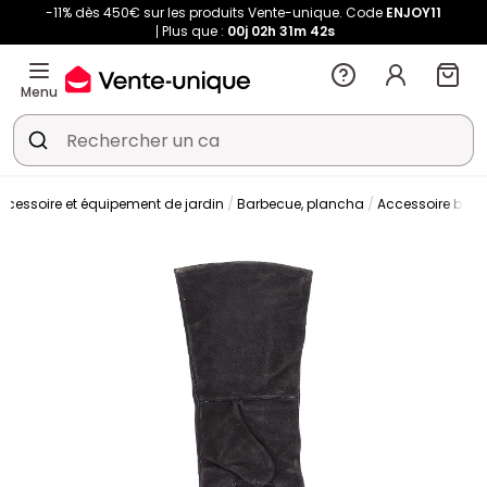
-11% dès 450€ sur les produits Vente-unique. Code
ENJOY11
Plus que :
00j
02h
31m
42s
Menu
ccessoire et équipement de jardin
Barbecue, plancha
Accessoire bar