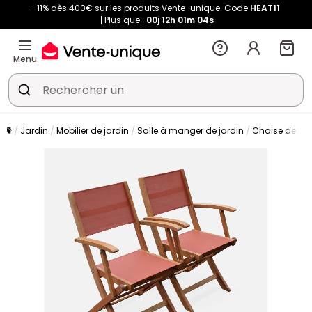
-11% dès 400€ sur les produits Vente-unique. Code
HEAT11
Plus que :
00j
12h
01m
03s
Menu
Jardin
Mobilier de jardin
Salle à manger de jardin
Chaise de jar